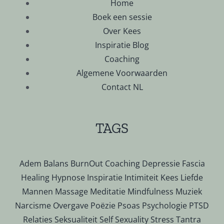
Home
Boek een sessie
Over Kees
Inspiratie Blog
Coaching
Algemene Voorwaarden
Contact NL
TAGS
Adem
Balans
BurnOut
Coaching
Depressie
Fascia
Healing
Hypnose
Inspiratie
Intimiteit
Kees
Liefde
Mannen
Massage
Meditatie
Mindfulness
Muziek
Narcisme
Overgave
Poëzie
Psoas
Psychologie
PTSD
Relaties
Seksualiteit
Self
Sexuality
Stress
Tantra