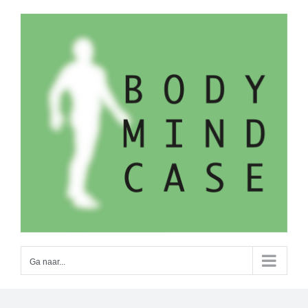
Ga
naar
inhoud
Ga naar...