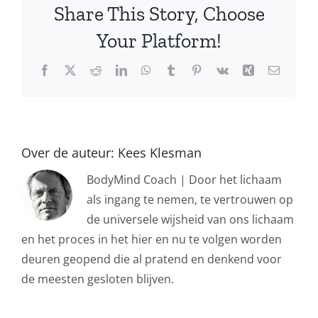
Share This Story, Choose
een
dierenlichaam
Your Platform!
Facebook
X
Reddit
LinkedIn
WhatsApp
Tumblr
Pinterest
Vk
Xing
E-
mail
Over de auteur:
Kees Klesman
BodyMind Coach | Door het lichaam
als ingang te nemen, te vertrouwen op
de universele wijsheid van ons lichaam
en het proces in het hier en nu te volgen worden
deuren geopend die al pratend en denkend voor
de meesten gesloten blijven.