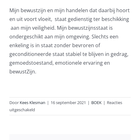
Mijn bewustzijn en mijn handelen dat daarbij hoort
en uit voort vloeit, staat gedienstig ter beschikking
aan mijn veiligheid. Mijn bewustzijnsstaat is
ondergeschikt aan mijn omgeving. Slechts een
enkeling is in staat zonder bevroren of
geconditioneerde staat stabiel te blijven in gedrag,
gemoedstoestand, emotionele ervaring en
bewustZijn.
Door
Kees Klesman
|
16 september 2021
|
BOEK
|
Reacties
voor
uitgeschakeld
Ik
ben
bewustzijn
in